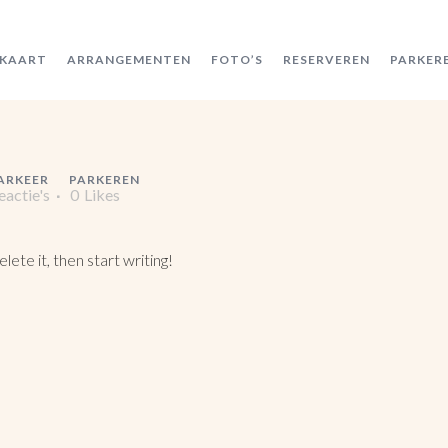
KAART
ARRANGEMENTEN
FOTO’S
RESERVEREN
PARKER
ARKEER
PARKEREN
eactie's
0
Likes
ete it, then start writing!