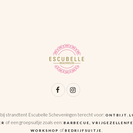
 bij strandtent Escubelle Scheveningen terecht voor:
,
ONTBIJT
L
of een groepsuitje zoals een:
ER
BARBECUE,
VRIJGEZELLENF
of
.
WORKSHOP
BEDRIJFSUITJE